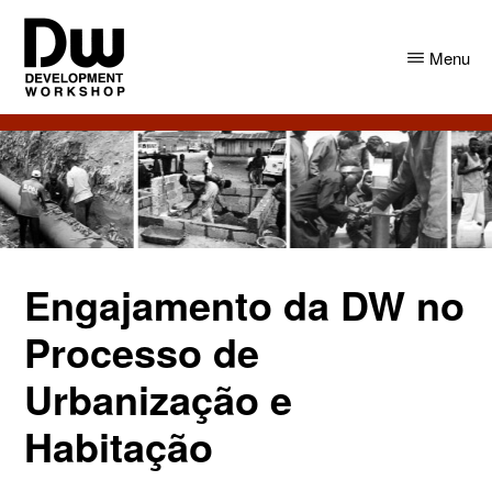
Skip
Skip
to
to
Menu
main
primary
content
sidebar
DW
Development
Angola
Workshop
Angola
Engajamento da DW no
Processo de
Urbanização e
Habitação