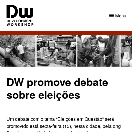
Skip
Skip
to
to
Menu
main
primary
content
sidebar
DW
Development
Angola
Workshop
Angola
DW promove debate
sobre eleições
Um debate com o tema “Eleições em Questão” será
promovido está sexta-feira (13), nesta cidade, pela ong