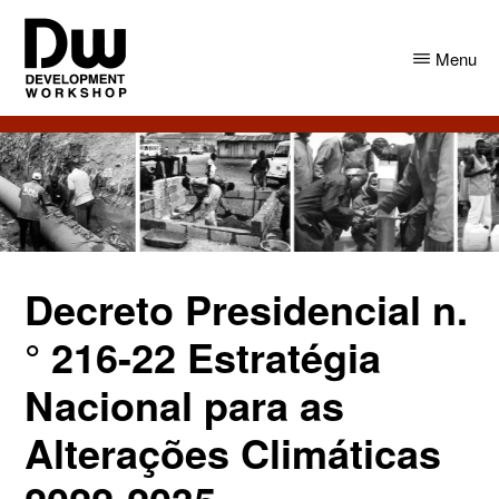
Skip
Skip
to
to
Menu
main
primary
content
sidebar
DW
Development
Angola
Workshop
Angola
Decreto Presidencial n.
° 216-22 Estratégia
Nacional para as
Alterações Climáticas