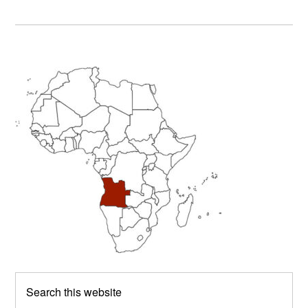
Primary
Sidebar
Search
this