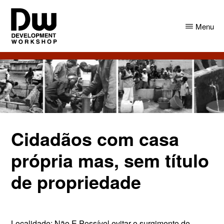
Skip
Skip
to
to
Menu
main
primary
content
sidebar
DW
Development
Angola
Workshop
Angola
Cidadãos com casa
própria mas, sem título
de propriedade
Localidade: Não E Possível evitar o surgimento de