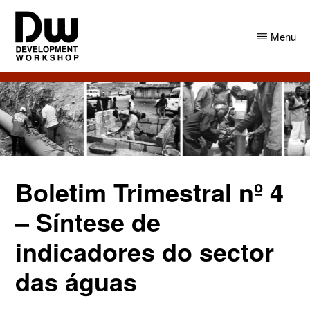
Skip
Skip
to
to
Menu
main
primary
content
sidebar
DW
Development
Angola
Workshop
Angola
Boletim Trimestral nº 4
– Síntese de
indicadores do sector
das águas