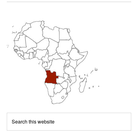
Primary
Sidebar
Search
this
website