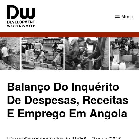
Skip
Skip
to
to
Menu
main
primary
content
sidebar
DW
Development
Angola
Workshop
Angola
Balanço Do Inquérito
De Despesas, Receitas
E Emprego Em Angola
As acções preparatórias do IDREA – 2 anos (2016-