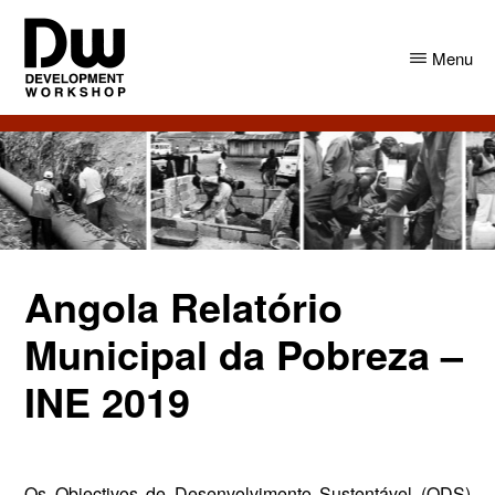
Skip
Skip
to
to
Menu
main
primary
content
sidebar
DW
Development
Angola
Workshop
Angola
Angola Relatório
Municipal da Pobreza –
INE 2019
Os Objectivos de Desenvolvimento Sustentável (ODS)