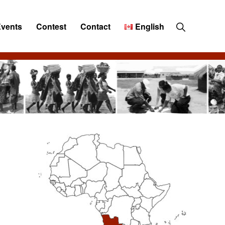
Show
Events
Contest
Contact
English
Search
Primary
Sidebar