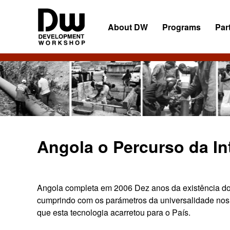
Skip
Skip
Skip
to
to
to
About DW
Programs
Par
primary
main
primary
navigation
content
sidebar
DW
Development
Angola
Workshop
Angola
Angola o Percurso da In
Angola completa em 2006 Dez anos da existência do fu
cumprindo com os parámetros da universalidade nos qu
que esta tecnologia acarretou para o País.