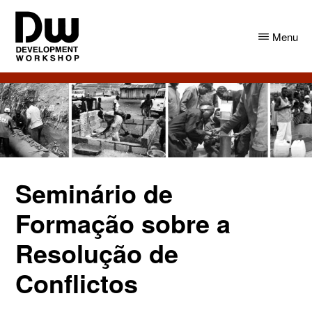
Skip
Skip
to
to
Menu
main
primary
content
sidebar
DW
Development
Angola
Workshop
Angola
Seminário de
Formação sobre a
Resolução de
Conflictos