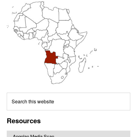
Primary
Sidebar
Search
this
website
Resources
Angolan Media Scan