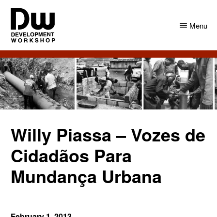
Skip
Skip
to
to
Menu
main
primary
content
sidebar
DW
Development
Angola
Workshop
Angola
Willy Piassa – Vozes de
Cidadãos Para
Mundança Urbana
February 1, 2013