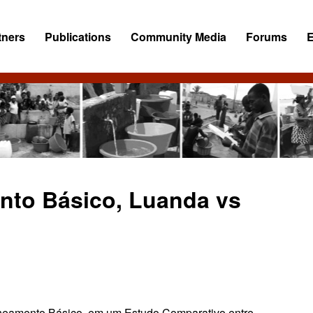
tners
Publications
Community Media
Forums
to Básico, ‪‎Luanda‬ vs
Saneamento Básico, em um Estudo Comparativo entre