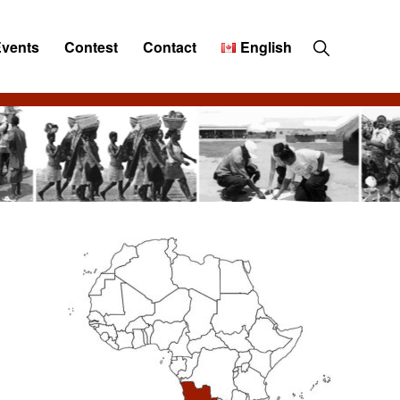
Show
Events
Contest
Contact
English
Search
Primary
Sidebar