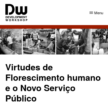
Skip
Skip
to
to
Menu
main
primary
content
sidebar
DW
Development
Angola
Workshop
Angola
Virtudes de
Florescimento humano
e o Novo Serviço
Público