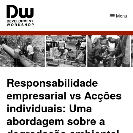
Skip
Skip
to
to
Menu
main
primary
content
sidebar
DW
Development
Angola
Workshop
Angola
Responsabilidade
empresarial vs Acções
individuais: Uma
abordagem sobre a