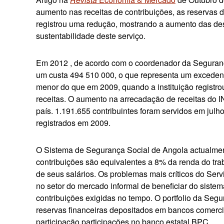
aumento nas receitas de contribuições, as reservas 
registrou uma redução, mostrando a aumento das des
sustentabilidade deste serviço.
Em 2012 , de acordo com o coordenador da Seguran
um custa 494 510 000, o que representa um excedent
menor do que em 2009, quando a instituição registro
receitas. O aumento na arrecadação de receitas do 
país. 1.191.655 contribuintes foram servidos em ju
registrados em 2009.
O Sistema de Segurança Social de Angola actualmen
contribuições são equivalentes a 8% da renda do tra
de seus salários. Os problemas mais críticos do Ser
no setor do mercado informal de beneficiar do sist
contribuições exigidas no tempo. O portfolio da Seg
reservas financeiras depositados em bancos comercia
participação participações no banco estatal BPC.