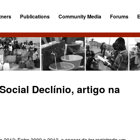
tners
Publications
Community Media
Forums
ocial Declínio, artigo na
e 2013: Entre 2009 e 2012, e apesar de ter registrado um