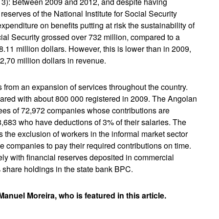
3): Between 2009 and 2012, and despite having
reserves of the National Institute for Social Security
enditure on benefits putting at risk the sustainability of
cial Security grossed over 732 million, compared to a
.11 million dollars. However, this is lower than in 2009,
2,70 million dollars in revenue.
s from an expansion of services throughout the country.
ared with about 800 000 registered in 2009. The Angolan
yees of 72,972 companies whose contributions are
8,683 who have deductions of 3% of their salaries. The
is the exclusion of workers in the informal market sector
me companies to pay their required contributions on time.
ely with financial reserves deposited in commercial
% share holdings in the state bank BPC.
anuel Moreira, who is featured in this article.