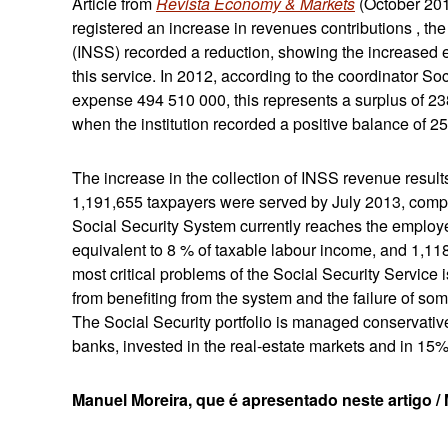
Article from
Revista Economy & Markets
(October 201
registered an increase in revenues contributions , the 
(INSS) recorded a reduction, showing the increased exp
this service. In 2012, according to the coordinator So
expense 494 510 000, this represents a surplus of 238
when the institution recorded a positive balance of 25
The increase in the collection of INSS revenue result
1,191,655 taxpayers were served by July 2013, comp
Social Security System currently reaches the emplo
equivalent to 8 % of taxable labour income, and 1,11
most critical problems of the Social Security Service 
from benefiting from the system and the failure of so
The Social Security portfolio is managed conservativ
banks, invested in the real-estate markets and in 15
Manuel Moreira, que é apresentado neste artigo / M