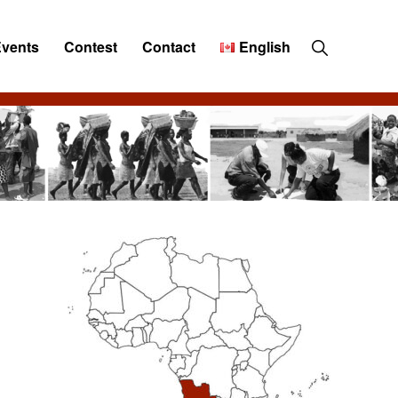
Show
Events
Contest
Contact
English
Search
Primary
Sidebar