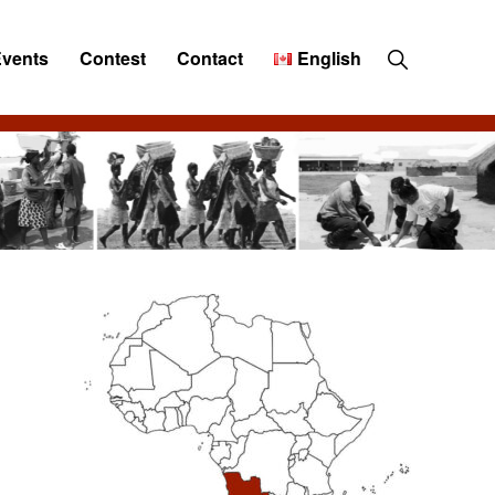
Show
Events
Contest
Contact
English
Search
Primary
Sidebar