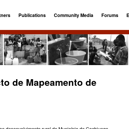
tners
Publications
Community Media
Forums
ecto de Mapeamento de
r ao desenvolvimento rural do Município de Cachiungo