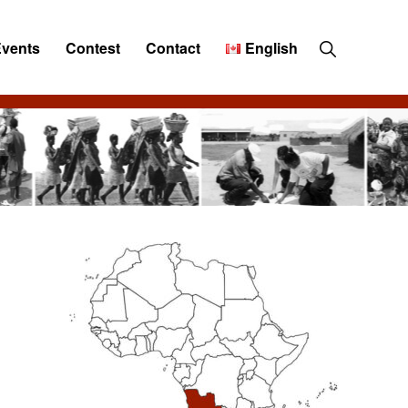
Show
Events
Contest
Contact
English
Search
Primary
Sidebar