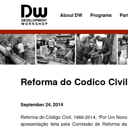
Skip
Skip
Skip
to
to
to
About DW
Programs
Par
primary
main
primary
navigation
content
sidebar
DW
Development
Angola
Workshop
Angola
Reforma do Codico Civi
September 24, 2014
Reforma do Código Civil, 1966-2014, “Por Um Novo S
apresentação feita pela Comissão de Reforma da 