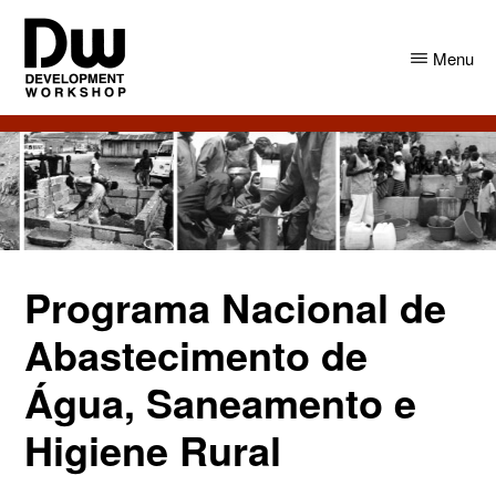
Skip
Skip
to
to
Menu
main
primary
content
sidebar
DW
Development
Angola
Workshop
Angola
Programa Nacional de
Abastecimento de
Água, Saneamento e
Higiene Rural