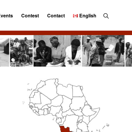
Show
Events
Contest
Contact
English
Search
Primary
Sidebar