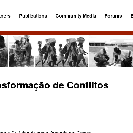
tners
Publications
Community Media
Forums
nsformação de Conflitos
ado o Sr. Adão Augusto, formado em Gestão,