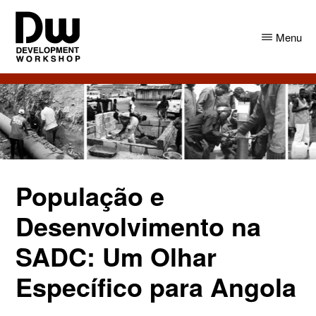
Skip
Skip
to
to
Menu
main
primary
content
sidebar
DW
Development
Angola
Workshop
Angola
População e
Desenvolvimento na
SADC: Um Olhar
Específico para Angola