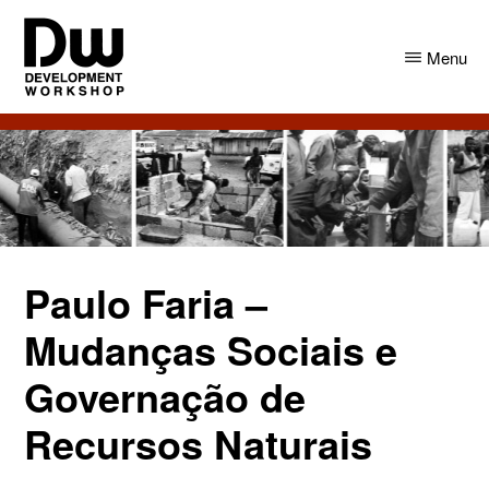
Skip
Skip
to
to
Menu
main
primary
content
sidebar
DW
Development
Angola
Workshop
Angola
Paulo Faria –
Mudanças Sociais e
Governação de
Recursos Naturais