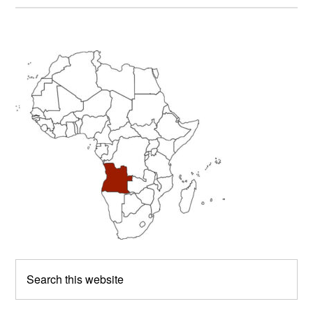
Primary
Sidebar
Search
this
website