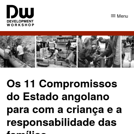
Skip
Skip
to
to
Menu
main
primary
content
sidebar
DW
Development
Angola
Workshop
Angola
Os 11 Compromissos
do Estado angolano
para com a criança e a
responsabilidade das