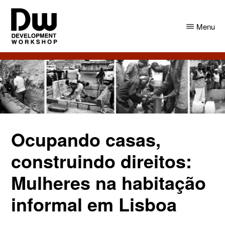
Skip
Skip
to
to
Menu
main
primary
content
sidebar
DW
Development
Angola
Workshop
Angola
Ocupando casas,
construindo direitos:
Mulheres na habitação
informal em Lisboa