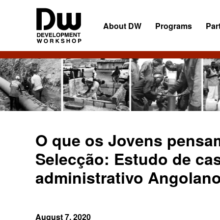
Skip
Skip
Skip
to
to
to
About DW
Programs
Par
primary
main
primary
navigation
content
sidebar
DW
Development
Angola
Workshop
Angola
O que os Jovens pensa
Selecção: Estudo de cas
administrativo Angolan
August 7, 2020