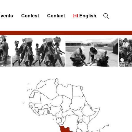
Show
Events
Contest
Contact
English
Search
Primary
Sidebar