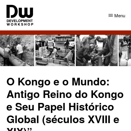
Skip
Skip
to
to
Menu
main
primary
content
sidebar
DW
Development
Angola
Workshop
Angola
O Kongo e o Mundo:
Antigo Reino do Kongo
e Seu Papel Histórico
Global (séculos XVIII e