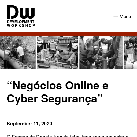
Skip
Skip
to
to
Menu
main
primary
content
sidebar
DW
Development
Angola
Workshop
Angola
“Negócios Online e
Cyber Segurança”
September 11, 2020
O Espaço de Debate à sexta feira, teve como prelector a