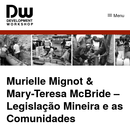
Skip
Skip
to
to
Menu
main
primary
content
sidebar
DW
Development
Angola
Workshop
Angola
Murielle Mignot &
Mary-Teresa McBride –
Legislação Mineira e as
Comunidades