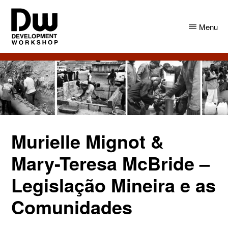
Skip
Skip
to
to
Menu
main
primary
content
sidebar
DW
Development
Angola
Workshop
Angola
Murielle Mignot &
Mary-Teresa McBride –
Legislação Mineira e as
Comunidades