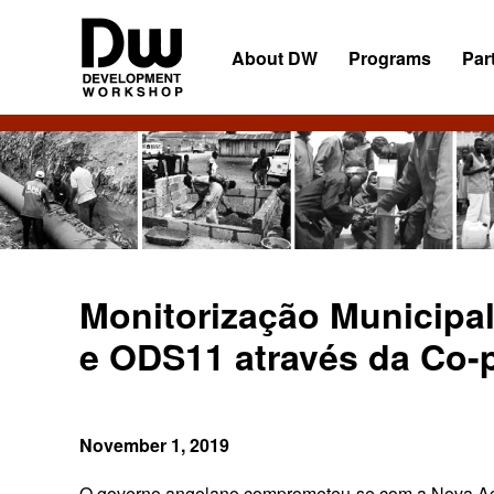
Skip
Skip
Skip
to
to
to
About DW
Programs
Par
primary
main
primary
navigation
content
sidebar
DW
Development
Angola
Workshop
Angola
Monitorização Municipa
e ODS11 através da Co-
November 1, 2019
O governo angolano comprometeu-se com a Nova Ag