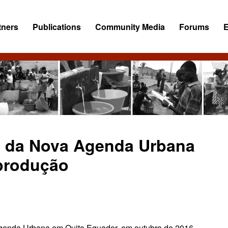
tners
Publications
Community Media
Forums
l da Nova Agenda Urbana
produção
enda Urbana em Quito Equador, em outubro de 2016,