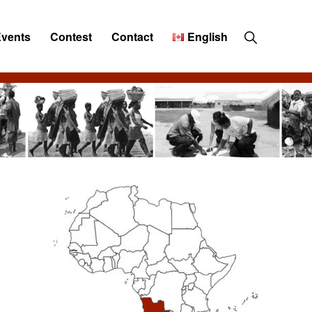
Show
Events
Contest
Contact
English
Search
Primary
Sidebar