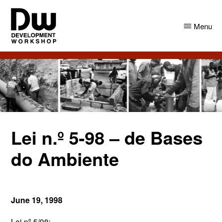
Skip
Skip
to
to
Menu
main
primary
content
sidebar
DW
Development
Angola
Workshop
Angola
Lei n.º 5-98 – de Bases
do Ambiente
June 19, 1998
Lei nº 5/98: