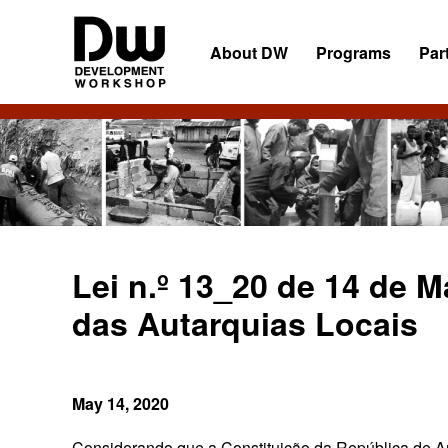
Skip
Skip
Skip
to
to
to
About DW
Programs
Par
primary
main
primary
navigation
content
sidebar
DW
Development
Angola
Workshop
Angola
Lei n.º 13_20 de 14 de 
das Autarquias Locais
May 14, 2020
Considerando que a Constituição da República de A