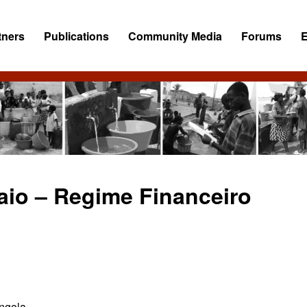
tners
Publications
Community Media
Forums
Maio – Regime Financeiro
ngola