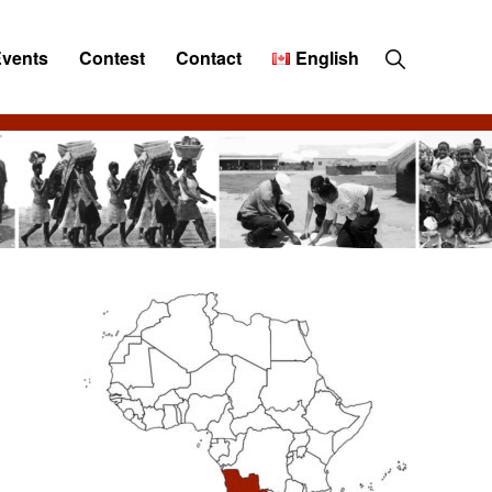
Show
Events
Contest
Contact
English
Search
Primary
Sidebar