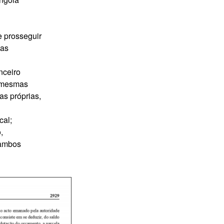
e prosseguir
das
nceiro
s mesmas
as próprias,
cal;
,
, ambos