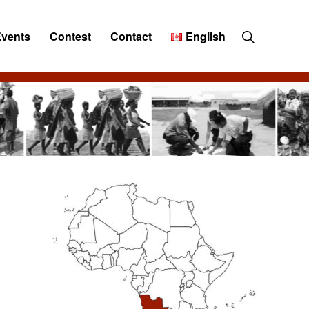
Show
Events
Contest
Contact
English
Search
Primary
Sidebar