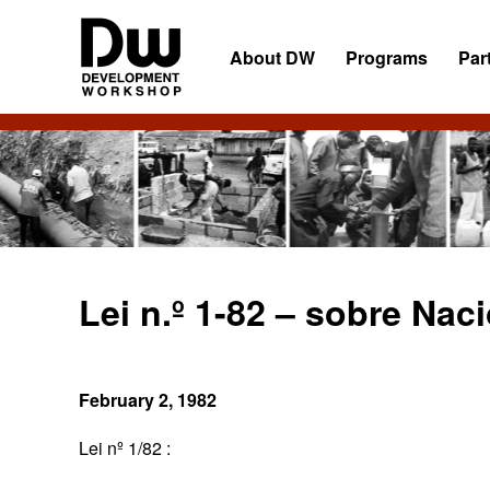
Skip
Skip
Skip
to
to
to
About DW
Programs
Par
primary
main
primary
navigation
content
sidebar
DW
Development
Angola
Workshop
Angola
Lei n.º 1-82 – sobre Nac
February 2, 1982
Lei nº 1/82 :