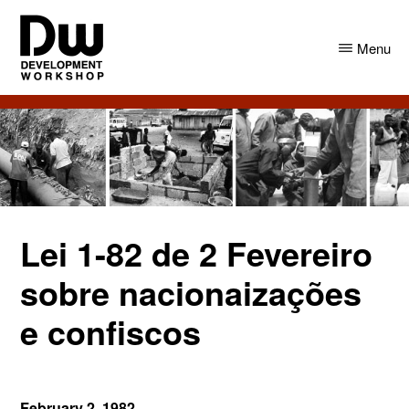
Skip
Skip
to
to
Menu
main
primary
content
sidebar
DW
Development
Angola
Workshop
Angola
Lei 1-82 de 2 Fevereiro
sobre nacionaizações
e confiscos
February 2, 1982