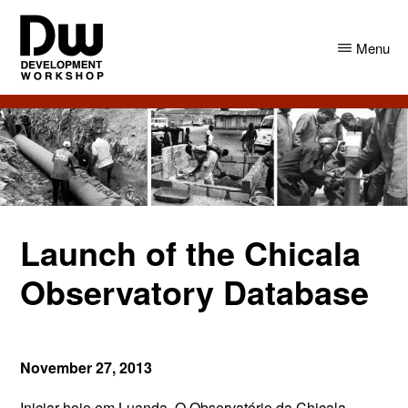
Skip
Skip
to
to
Menu
main
primary
content
sidebar
DW
Development
Angola
Workshop
Angola
Launch of the Chicala
Observatory Database
November 27, 2013
Iniciar hoje em Luanda,
O Observatório da Chicala