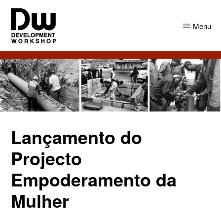
Skip
Skip
to
to
Menu
main
primary
content
sidebar
DW
Development
Angola
Workshop
Angola
Lançamento do
Projecto
Empoderamento da
Mulher