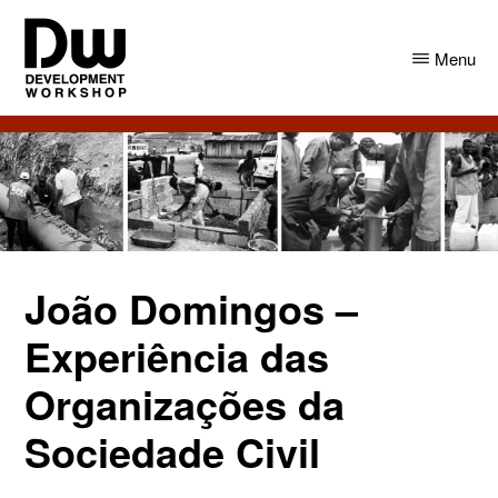
Skip
Skip
to
to
Menu
main
primary
content
sidebar
DW
Development
Angola
Workshop
Angola
João Domingos –
Experiência das
Organizações da
Sociedade Civil