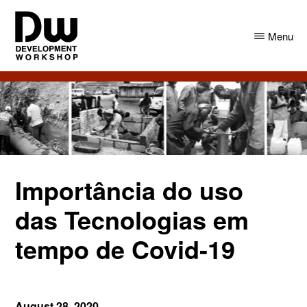
Skip
Skip
to
to
Menu
main
primary
content
sidebar
DW
Development
Angola
Workshop
Angola
Importância do uso
das Tecnologias em
tempo de Covid-19
August 28, 2020