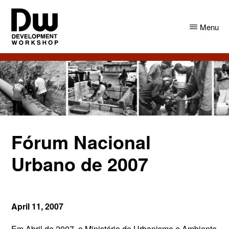
Skip
Skip
to
to
Menu
main
primary
content
sidebar
DW
Development
Angola
Workshop
Angola
Fórum Nacional
Urbano de 2007
April 11, 2007
Em Abril de 2007, o Ministério do Urbanismo e Ambiente