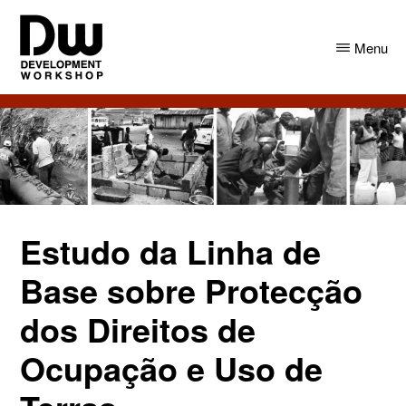
Skip
Skip
to
to
Menu
main
primary
content
sidebar
DW
Development
Angola
Workshop
Angola
Estudo da Linha de
Base sobre Protecção
dos Direitos de
Ocupação e Uso de