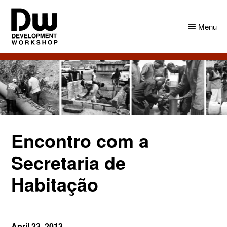
Skip
Skip
to
to
Menu
main
primary
content
sidebar
DW
Development
Angola
Workshop
Angola
Encontro com a
Secretaria de
Habitação
April 23, 2013