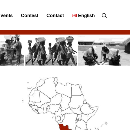
Show
Events
Contest
Contact
English
Search
Primary
Sidebar