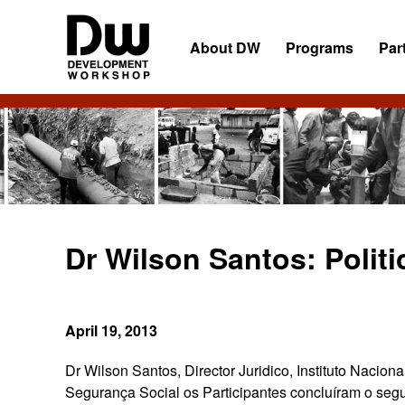
Skip
Skip
Skip
to
to
to
About DW
Programs
Par
primary
main
primary
navigation
content
sidebar
DW
Development
Angola
Workshop
Angola
Dr Wilson Santos: Politi
April 19, 2013
Dr Wilson Santos,
Director Juridico, Instituto Nacio
Segurança Social os Participantes concluíram o segu