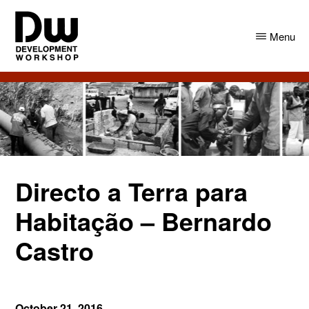
Skip
Skip
to
to
Menu
main
primary
content
sidebar
DW
Development
Angola
Workshop
Angola
Directo a Terra para
Habitação – Bernardo
Castro
October 21, 2016