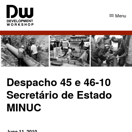
Skip
Skip
to
to
Menu
main
primary
content
sidebar
DW
Development
Angola
Workshop
Angola
Despacho 45 e 46-10
Secretário de Estado
MINUC
June 11, 2010