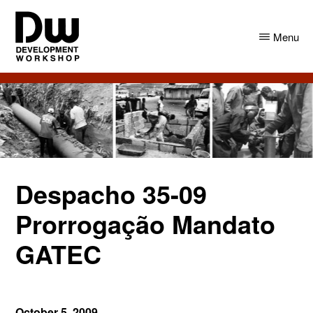
Skip
Skip
to
to
Menu
main
primary
content
sidebar
DW
Development
Angola
Workshop
Angola
Despacho 35-09
Prorrogação Mandato
GATEC
October 5, 2009