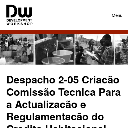
Skip
Skip
to
to
Menu
main
primary
content
sidebar
DW
Development
Angola
Workshop
Angola
Despacho 2-05 Criacão
Comissão Tecnica Para
a Actualizacão e
Regulamentacão do