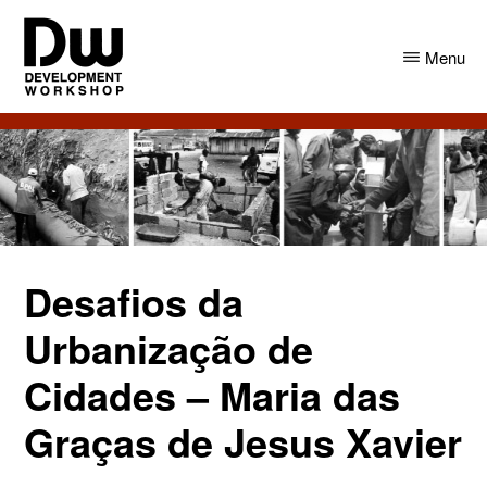
Skip
Skip
to
to
Menu
main
primary
content
sidebar
DW
Development
Angola
Workshop
Angola
Desafios da
Urbanização de
Cidades – Maria das
Graças de Jesus Xavier