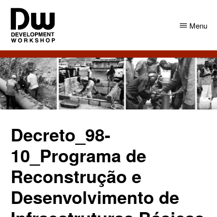
Skip
Skip
to
to
Menu
main
primary
content
sidebar
DW
Development
Angola
Workshop
Angola
Decreto_98-
10_Programa de
Reconstrução e
Desenvolvimento de