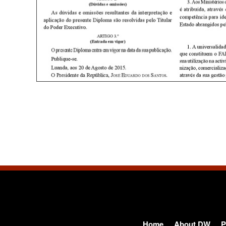
Home
About DW
P