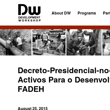
Skip
Skip
Skip
to
to
to
About DW
Programs
Par
primary
main
primary
navigation
content
sidebar
DW
Development
Angola
Workshop
Angola
Decreto-Presidencial-no
Activos Para o Desenvol
FADEH
August 25, 2015