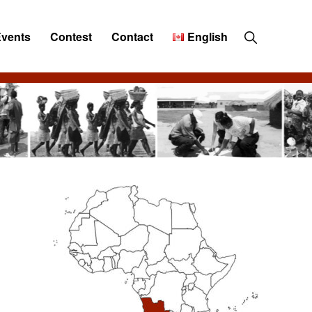
Show
Events
Contest
Contact
English
Search
Primary
Sidebar