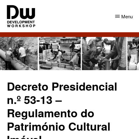
Skip
Skip
to
to
Menu
main
primary
content
sidebar
DW
Development
Angola
Workshop
Angola
Decreto Presidencial
n.º 53-13 –
Regulamento do
Património Cultural