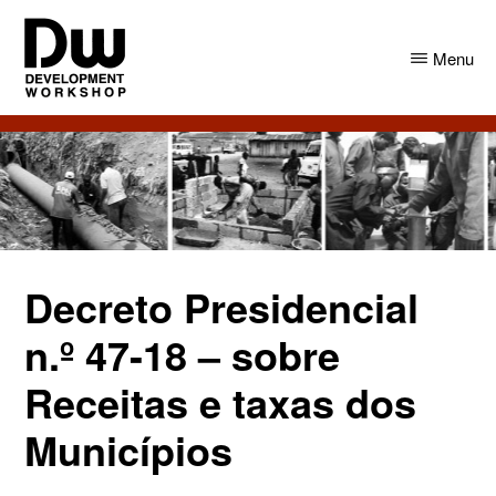
Skip
Skip
to
to
Menu
main
primary
content
sidebar
DW
Development
Angola
Workshop
Angola
Decreto Presidencial
n.º 47-18 – sobre
Receitas e taxas dos
Municípios