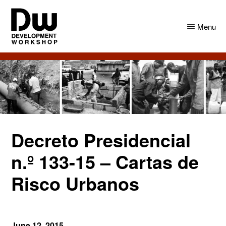
Skip
Skip
to
to
Menu
main
primary
content
sidebar
DW
Development
Angola
Workshop
Angola
Decreto Presidencial
n.º 133-15 – Cartas de
Risco Urbanos
June 12, 2015